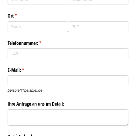
Ort
(erforderlich)
*
Telefonnummer:
(erforderlich)
*
E-Mail:
(erforderlich)
*
beispiel@beispiel.de
Ihre Anfrage an uns im Detail: