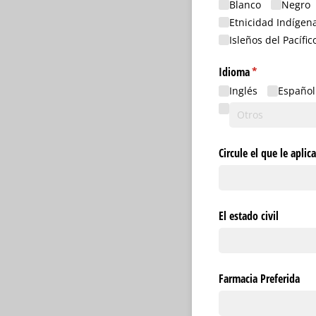
Blanco
Negro
Etnicidad Indígen
Isleños del Pacífic
Idioma
(necesario)
*
Inglés
Español
Circule el que le aplic
El estado civil
Farmacia Preferida