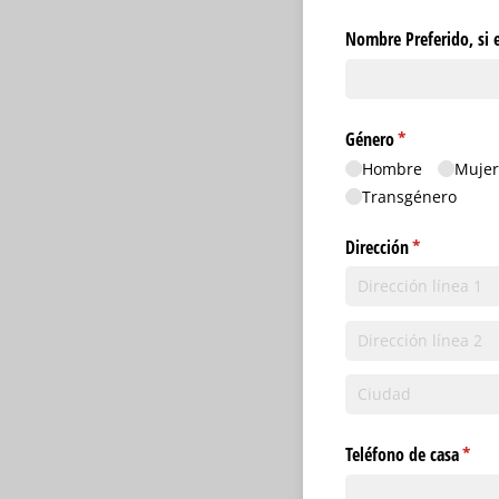
Nombre Preferido, si e
Género
(necesario)
*
Hombre
Muje
Transgénero
Dirección
(necesario)
*
Teléfono de casa
(nece
*