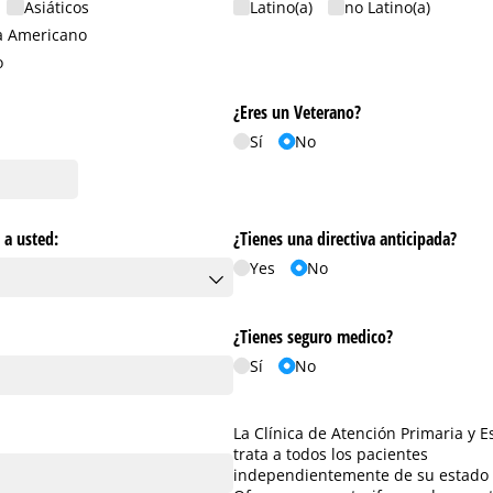
Asiáticos
Latino(a)
no Latino(a)
a Americano
o
¿Eres un Veterano?
Sí
No
a a usted:
¿Tienes una directiva anticipada?
Yes
No
¿Tienes seguro medico?
Sí
No
La Clínica de Atención Primaria y 
trata a todos los pacientes
independientemente de su estado 