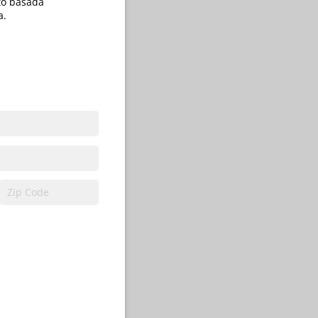
to basada
a.