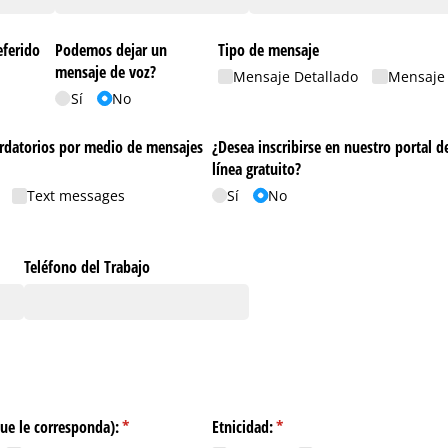
ferido
Podemos dejar un
Tipo de mensaje
mensaje de voz?
Mensaje Detallado
Mensaje
Sí
No
cordatorios por medio de mensajes
¿Desea inscribirse en nuestro portal d
línea gratuito?
Text messages
Sí
No
ecesario)
Teléfono del Trabajo
que le corresponda):
(necesario)
*
Etnicidad:
(necesario)
*