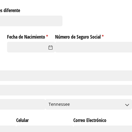
s diferente
Fecha de Nacimiento
(necesario)
*
Número de Seguro Social
(necesario)
*
r
sario)
Celular
Correo Electrónico