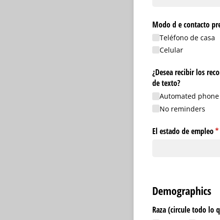
Modo d e contacto pre
Teléfono de casa
Celular
¿Desea recibir los re
de texto?
Automated phone
No reminders
El estado de empleo
(n
*
Demographics
Raza (circule todo lo 