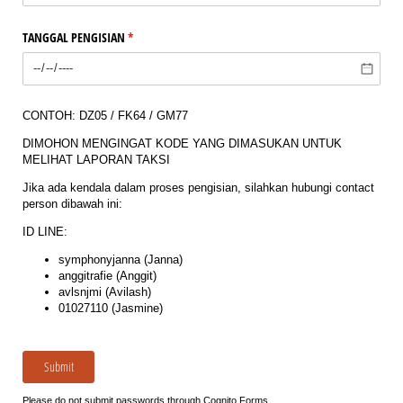
TANGGAL PENGISIAN
(required)
*
CONTOH: DZ05 / FK64 / GM77
DIMOHON MENGINGAT KODE YANG DIMASUKAN UNTUK
MELIHAT LAPORAN TAKSI
Jika ada kendala dalam proses pengisian, silahkan hubungi contact
person dibawah ini:
ID LINE:
symphonyjanna (Janna)
anggitrafie (Anggit)
avlsnjmi (Avilash)
01027110 (Jasmine)
Submit
Please do not submit passwords through Cognito Forms.