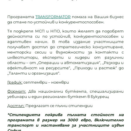
Програмата
TRANSFORMATOR
помага на Вашия бизнес
да стане по-устойчив и конкурентоспособен.
Тя подкрепя МСП и НПО, които желаят да подобрят
дейността си по устойчив, конкурентоспособен и
адаптивен начин. В това издание участниците
получават достъп до стратегическо консултиране,
менторски сесии и възможности за контакти с
инвеститори, експерти и лидери от различни
области – от „Операции и автоматизация“, „Разходи и
ефективност на ресурсите“, „Приходи и растеж“ до
„Таланти и организация“.
График:
септември – ноември
Формат:
Два национални буткемпа, специализирани
уебинари и един регионален буткемп в Букурещ
Достъп:
Предлагат се пълни стипендии
*Стипендията покрива пълната стойност на
програмата в размер на 3000 евро, включително
транспорт и настаняване за участниците извън
София.