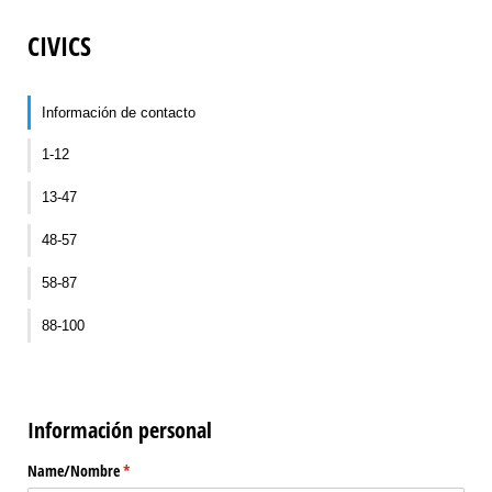
CIVICS
Información de contacto
1-12
13-47
48-57
58-87
88-100
Información personal
Name/​Nombre
(required)
*